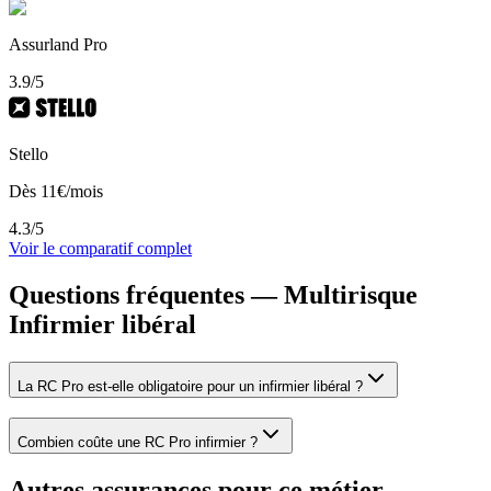
Assurland Pro
3.9
/5
Stello
Dès
11
€/mois
4.3
/5
Voir le comparatif complet
Questions fréquentes — Multirisque
Infirmier libéral
La RC Pro est-elle obligatoire pour un infirmier libéral ?
Combien coûte une RC Pro infirmier ?
Autres assurances pour ce métier