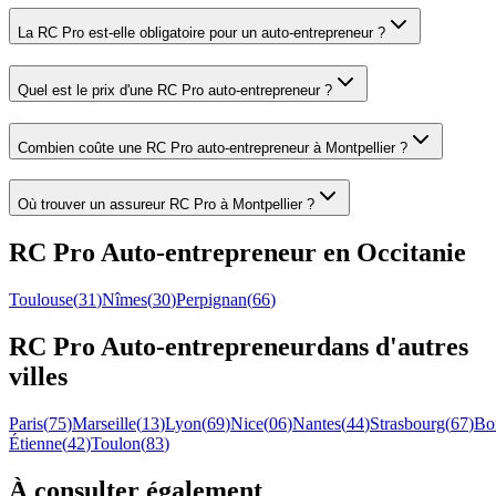
La RC Pro est-elle obligatoire pour un auto-entrepreneur ?
Quel est le prix d'une RC Pro auto-entrepreneur ?
Combien coûte une RC Pro auto-entrepreneur à Montpellier ?
Où trouver un assureur RC Pro à Montpellier ?
RC Pro
Auto-entrepreneur
en
Occitanie
Toulouse
(
31
)
Nîmes
(
30
)
Perpignan
(
66
)
RC Pro
Auto-entrepreneur
dans d'autres
villes
Paris
(
75
)
Marseille
(
13
)
Lyon
(
69
)
Nice
(
06
)
Nantes
(
44
)
Strasbourg
(
67
)
Bo
Étienne
(
42
)
Toulon
(
83
)
À consulter également