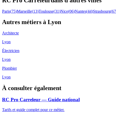
RC Pro
Carreleur
dans d'autres villes
Paris
(
75
)
Marseille
(
13
)
Toulouse
(
31
)
Nice
(
06
)
Nantes
(
44
)
Strasbourg
(
67
Autres métiers à
Lyon
Architecte
Lyon
Électricien
Lyon
Plombier
Lyon
À consulter également
RC Pro Carreleur — Guide national
Tarifs et guide complet pour ce métier.