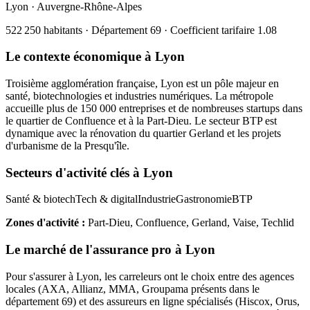
Lyon
·
Auvergne-Rhône-Alpes
522 250
habitants · Département
69
· Coefficient tarifaire
1.08
Le contexte économique à
Lyon
Troisième agglomération française, Lyon est un pôle majeur en
santé, biotechnologies et industries numériques. La métropole
accueille plus de 150 000 entreprises et de nombreuses startups dans
le quartier de Confluence et à la Part-Dieu. Le secteur BTP est
dynamique avec la rénovation du quartier Gerland et les projets
d'urbanisme de la Presqu'île.
Secteurs d'activité clés à
Lyon
Santé & biotech
Tech & digital
Industrie
Gastronomie
BTP
Zones d'activité :
Part-Dieu, Confluence, Gerland, Vaise, Techlid
Le marché de l'assurance pro à
Lyon
Pour s'assurer à
Lyon
, les
carreleur
s ont le choix entre des agences
locales (AXA, Allianz, MMA, Groupama présents dans le
département
69
) et des assureurs en ligne spécialisés (Hiscox, Orus,