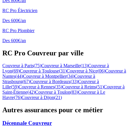
Des
800
€/an
RC Pro
Électricien
Des
600
€/an
RC Pro
Plombier
Des
600
€/an
RC Pro
Couvreur
par ville
Couvreur
à
Paris
(
75
)
Couvreur
à
Marseille
(
13
)
Couvreur
à
Lyon
(
69
)
Couvreur
à
Toulouse
(
31
)
Couvreur
à
Nice
(
06
)
Couvreur
à
Nantes
(
44
)
Couvreur
à
Montpellier
(
34
)
Couvreur
à
Strasbourg
(
67
)
Couvreur
à
Bordeaux
(
33
)
Couvreur
à
Lille
(
59
)
Couvreur
à
Rennes
(
35
)
Couvreur
à
Reims
(
51
)
Couvreur
à
Saint-Étienne
(
42
)
Couvreur
à
Toulon
(
83
)
Couvreur
à
Le
Havre
(
76
)
Couvreur
à
Dijon
(
21
)
Autres assurances pour ce métier
Décennale Couvreur