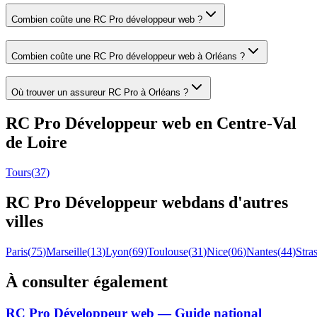
Combien coûte une RC Pro développeur web ?
Combien coûte une RC Pro développeur web à Orléans ?
Où trouver un assureur RC Pro à Orléans ?
RC Pro
Développeur web
en
Centre-Val
de Loire
Tours
(
37
)
RC Pro
Développeur web
dans d'autres
villes
Paris
(
75
)
Marseille
(
13
)
Lyon
(
69
)
Toulouse
(
31
)
Nice
(
06
)
Nantes
(
44
)
Stra
À consulter également
RC Pro Développeur web — Guide national