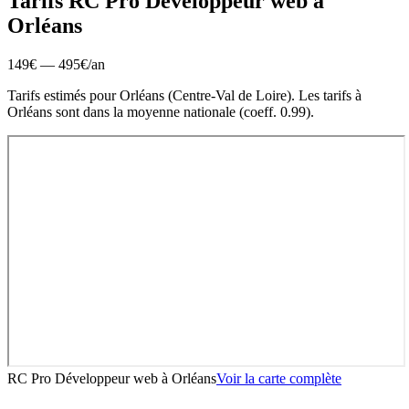
Tarifs RC Pro
Développeur web
à
Orléans
149
€ —
495
€
/an
Tarifs estimés pour
Orléans
(
Centre-Val de Loire
).
Les tarifs à
Orléans sont dans la moyenne nationale (coeff. 0.99).
RC Pro Développeur web
à
Orléans
Voir la carte complète