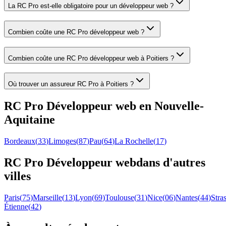
La RC Pro est-elle obligatoire pour un développeur web ?
Combien coûte une RC Pro développeur web ?
Combien coûte une RC Pro développeur web à Poitiers ?
Où trouver un assureur RC Pro à Poitiers ?
RC Pro
Développeur web
en
Nouvelle-
Aquitaine
Bordeaux
(
33
)
Limoges
(
87
)
Pau
(
64
)
La Rochelle
(
17
)
RC Pro
Développeur web
dans d'autres
villes
Paris
(
75
)
Marseille
(
13
)
Lyon
(
69
)
Toulouse
(
31
)
Nice
(
06
)
Nantes
(
44
)
Stra
Étienne
(
42
)