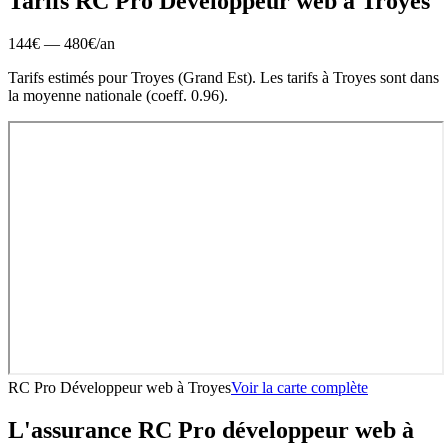
Tarifs RC Pro
Développeur web
à
Troyes
144
€ —
480
€
/an
Tarifs estimés pour
Troyes
(
Grand Est
).
Les tarifs à Troyes sont dans
la moyenne nationale (coeff. 0.96).
RC Pro Développeur web
à
Troyes
Voir la carte complète
L'assurance RC Pro
développeur web
à