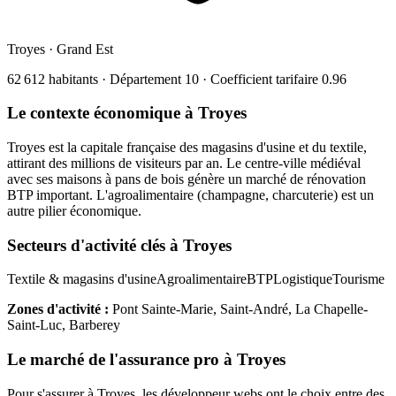
Troyes
·
Grand Est
62 612
habitants · Département
10
· Coefficient tarifaire
0.96
Le contexte économique à
Troyes
Troyes est la capitale française des magasins d'usine et du textile,
attirant des millions de visiteurs par an. Le centre-ville médiéval
avec ses maisons à pans de bois génère un marché de rénovation
BTP important. L'agroalimentaire (champagne, charcuterie) est un
autre pilier économique.
Secteurs d'activité clés à
Troyes
Textile & magasins d'usine
Agroalimentaire
BTP
Logistique
Tourisme
Zones d'activité :
Pont Sainte-Marie, Saint-André, La Chapelle-
Saint-Luc, Barberey
Le marché de l'assurance pro à
Troyes
Pour s'assurer à
Troyes
, les
développeur web
s ont le choix entre des