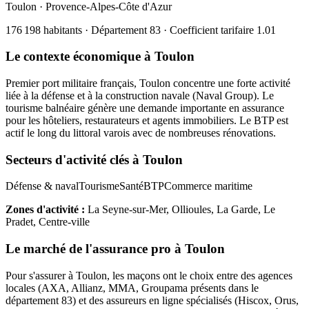
Toulon
·
Provence-Alpes-Côte d'Azur
176 198
habitants · Département
83
· Coefficient tarifaire
1.01
Le contexte économique à
Toulon
Premier port militaire français, Toulon concentre une forte activité
liée à la défense et à la construction navale (Naval Group). Le
tourisme balnéaire génère une demande importante en assurance
pour les hôteliers, restaurateurs et agents immobiliers. Le BTP est
actif le long du littoral varois avec de nombreuses rénovations.
Secteurs d'activité clés à
Toulon
Défense & naval
Tourisme
Santé
BTP
Commerce maritime
Zones d'activité :
La Seyne-sur-Mer, Ollioules, La Garde, Le
Pradet, Centre-ville
Le marché de l'assurance pro à
Toulon
Pour s'assurer à
Toulon
, les
maçon
s ont le choix entre des agences
locales (AXA, Allianz, MMA, Groupama présents dans le
département
83
) et des assureurs en ligne spécialisés (Hiscox, Orus,