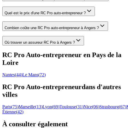
Quel est le prix d'une RC Pro auto-entrepreneur ?
Combien coûte une RC Pro auto-entrepreneur à Angers ?
Où trouver un assureur RC Pro à Angers ?
RC Pro
Auto-entrepreneur
en
Pays de la
Loire
Nantes
(
44
)
Le Mans
(
72
)
RC Pro
Auto-entrepreneur
dans d'autres
villes
Paris
(
75
)
Marseille
(
13
)
Lyon
(
69
)
Toulouse
(
31
)
Nice
(
06
)
Strasbourg
(
67
)
Étienne
(
42
)
À consulter également