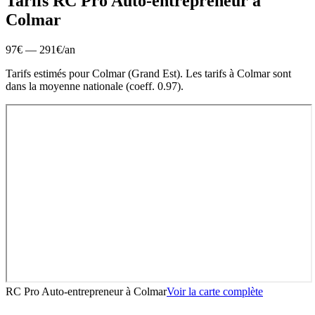
Tarifs RC Pro
Auto-entrepreneur
à
Colmar
97
€ —
291
€
/an
Tarifs estimés pour
Colmar
(
Grand Est
).
Les tarifs à Colmar sont
dans la moyenne nationale (coeff. 0.97).
RC Pro Auto-entrepreneur
à
Colmar
Voir la carte complète