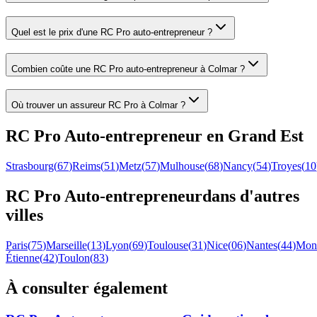
Quel est le prix d'une RC Pro auto-entrepreneur ?
Combien coûte une RC Pro auto-entrepreneur à Colmar ?
Où trouver un assureur RC Pro à Colmar ?
RC Pro
Auto-entrepreneur
en
Grand Est
Strasbourg
(
67
)
Reims
(
51
)
Metz
(
57
)
Mulhouse
(
68
)
Nancy
(
54
)
Troyes
(
10
RC Pro
Auto-entrepreneur
dans d'autres
villes
Paris
(
75
)
Marseille
(
13
)
Lyon
(
69
)
Toulouse
(
31
)
Nice
(
06
)
Nantes
(
44
)
Mont
Étienne
(
42
)
Toulon
(
83
)
À consulter également