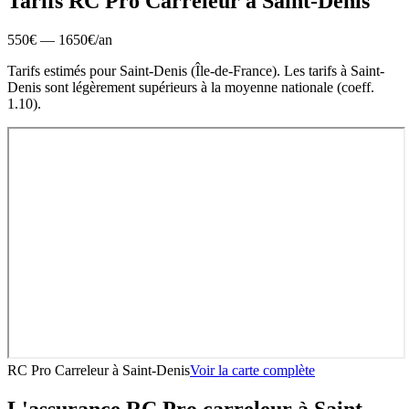
Tarifs RC Pro
Carreleur
à
Saint-Denis
550
€ —
1650
€
/an
Tarifs estimés pour
Saint-Denis
(
Île-de-France
).
Les tarifs à Saint-
Denis sont légèrement supérieurs à la moyenne nationale (coeff.
1.10).
RC Pro Carreleur
à
Saint-Denis
Voir la carte complète
L'assurance RC Pro
carreleur
à
Saint-