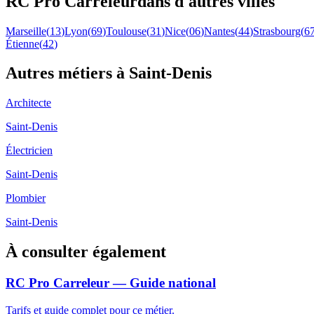
RC Pro
Carreleur
dans d'autres villes
Marseille
(
13
)
Lyon
(
69
)
Toulouse
(
31
)
Nice
(
06
)
Nantes
(
44
)
Strasbourg
(
6
Étienne
(
42
)
Autres métiers à
Saint-Denis
Architecte
Saint-Denis
Électricien
Saint-Denis
Plombier
Saint-Denis
À consulter également
RC Pro Carreleur — Guide national
Tarifs et guide complet pour ce métier.