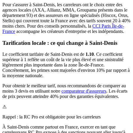
Pour s'assurer à
Saint-Denis
, les
carreleur
s ont le choix entre des
agences locales (AXA, Allianz, MMA, Groupama présents dans le
département
93
) et des assureurs en ligne spécialisés (Hiscox, Orus,
Stello) qui couvrent toute la France avec des tarifs souvent 20 à 40%
moins chers.
Pour des conseils personnalisés, la
CCI Paris Île-de-
France
accompagne les créateurs d'entreprise et les indépendants.
Tarification locale : ce qui change à
Saint-Denis
Le coefficient tarifaire de
Saint-Denis
est de
1.10
.
Ce coefficient
supérieur à 1 reflète un coût de la vie plus élevé et une sinistralité
légèrement plus importante dans la zone Île-de-France.
Concrètement, les primes sont majorées d'environ 10% par rapport à
la moyenne nationale.
Pour obtenir le meilleur tarif, nous recommandons de comparer au
moins 3 devis en utilisant notre
comparateur d'assureurs
. Les écarts
de prix peuvent atteindre 40% pour des garanties équivalentes.
⚠
Rappel : la RC Pro est obligatoire pour les
carreleur
s
À
Saint-Denis
comme partout en France, exercer en tant que
carreleur
sans RC Pro expose à des sanctions pouvant aller jusqu'à