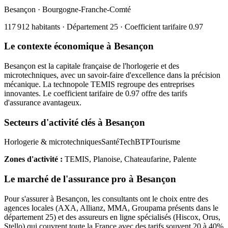
Besançon
·
Bourgogne-Franche-Comté
117 912
habitants · Département
25
· Coefficient tarifaire
0.97
Le contexte économique à
Besançon
Besançon est la capitale française de l'horlogerie et des
microtechniques, avec un savoir-faire d'excellence dans la précision
mécanique. La technopole TEMIS regroupe des entreprises
innovantes. Le coefficient tarifaire de 0.97 offre des tarifs
d'assurance avantageux.
Secteurs d'activité clés à
Besançon
Horlogerie & microtechniques
Santé
Tech
BTP
Tourisme
Zones d'activité :
TEMIS, Planoise, Chateaufarine, Palente
Le marché de l'assurance pro à
Besançon
Pour s'assurer à
Besançon
, les
consultant
s ont le choix entre des
agences locales (AXA, Allianz, MMA, Groupama présents dans le
département
25
) et des assureurs en ligne spécialisés (Hiscox, Orus,
Stello) qui couvrent toute la France avec des tarifs souvent 20 à 40%