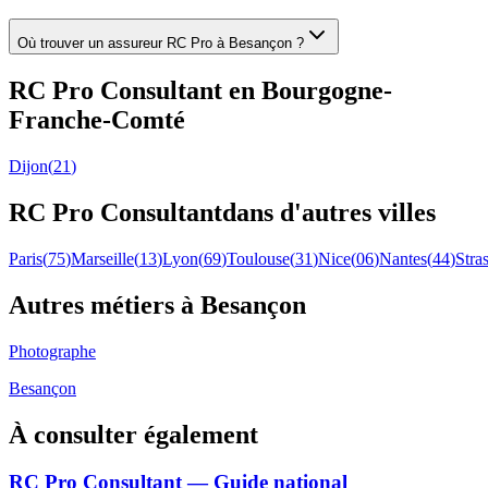
Où trouver un assureur RC Pro à Besançon ?
RC Pro
Consultant
en
Bourgogne-
Franche-Comté
Dijon
(
21
)
RC Pro
Consultant
dans d'autres villes
Paris
(
75
)
Marseille
(
13
)
Lyon
(
69
)
Toulouse
(
31
)
Nice
(
06
)
Nantes
(
44
)
Stra
Autres métiers à
Besançon
Photographe
Besançon
À consulter également
RC Pro Consultant — Guide national