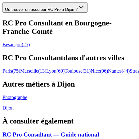
Où trouver un assureur RC Pro à Dijon ?
RC Pro
Consultant
en
Bourgogne-
Franche-Comté
Besançon
(
25
)
RC Pro
Consultant
dans d'autres villes
Paris
(
75
)
Marseille
(
13
)
Lyon
(
69
)
Toulouse
(
31
)
Nice
(
06
)
Nantes
(
44
)
Stra
Autres métiers à
Dijon
Photographe
Dijon
À consulter également
RC Pro Consultant — Guide national