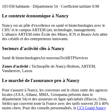
105 058
habitants · Département
54
· Coefficient tarifaire
0.98
Le contexte économique à
Nancy
Nancy est un pôle d'excellence en santé et biotechnologies avec le
CHU et le campus ARTEM (art, technologie, management).
L'alliance ARTEM entre École des Mines, ICN et Beaux-Arts attire
des créatifs et des entrepreneurs innovants.
Secteurs d'activité clés à
Nancy
Santé & biotechnologies
Art nouveau
Tech
BTP
Services
Zones d'activité :
Technopôle de Nancy-Brabois, ARTEM,
Vandœuvre, Laxou
Le marché de l'assurance pro à
Nancy
Pour s'assurer à
Nancy
, les
couvreur
s ont le choix entre des agences
locales (AXA, Allianz, MMA, Groupama présents dans le
département
54
) et des assureurs en ligne spécialisés (Hiscox, Orus,
Stello) qui couvrent toute la France avec des tarifs souvent 20 à 40%
moins chers.
Pour des conseils personnalisés, la
CCI Grand Nancy