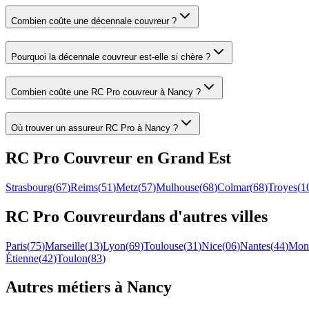
Combien coûte une décennale couvreur ?
Pourquoi la décennale couvreur est-elle si chère ?
Combien coûte une RC Pro couvreur à Nancy ?
Où trouver un assureur RC Pro à Nancy ?
RC Pro
Couvreur
en
Grand Est
Strasbourg
(
67
)
Reims
(
51
)
Metz
(
57
)
Mulhouse
(
68
)
Colmar
(
68
)
Troyes
(
1
RC Pro
Couvreur
dans d'autres villes
Paris
(
75
)
Marseille
(
13
)
Lyon
(
69
)
Toulouse
(
31
)
Nice
(
06
)
Nantes
(
44
)
Mont
Étienne
(
42
)
Toulon
(
83
)
Autres métiers à
Nancy