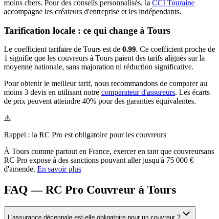
moins chers.
Pour des conseils personnalisés, la
CCI Touraine
accompagne les créateurs d'entreprise et les indépendants.
Tarification locale : ce qui change à
Tours
Le coefficient tarifaire de
Tours
est de
0.99
.
Ce coefficient proche de
1 signifie que les couvreurs à Tours paient des tarifs alignés sur la
moyenne nationale, sans majoration ni réduction significative.
Pour obtenir le meilleur tarif, nous recommandons de comparer au
moins 3 devis en utilisant notre
comparateur d'assureurs
. Les écarts
de prix peuvent atteindre 40% pour des garanties équivalentes.
⚠
Rappel : la RC Pro est obligatoire pour les
couvreur
s
À
Tours
comme partout en France, exercer en tant que
couvreur
sans
RC Pro expose à des sanctions pouvant aller jusqu'à 75 000 €
d'amende.
En savoir plus
FAQ — RC Pro Couvreur à Tours
L'assurance décennale est-elle obligatoire pour un couvreur ?