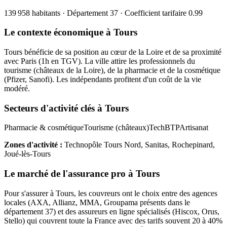
139 958
habitants · Département
37
· Coefficient tarifaire
0.99
Le contexte économique à
Tours
Tours bénéficie de sa position au cœur de la Loire et de sa proximité
avec Paris (1h en TGV). La ville attire les professionnels du
tourisme (châteaux de la Loire), de la pharmacie et de la cosmétique
(Pfizer, Sanofi). Les indépendants profitent d'un coût de la vie
modéré.
Secteurs d'activité clés à
Tours
Pharmacie & cosmétique
Tourisme (châteaux)
Tech
BTP
Artisanat
Zones d'activité :
Technopôle Tours Nord, Sanitas, Rochepinard,
Joué-lès-Tours
Le marché de l'assurance pro à
Tours
Pour s'assurer à
Tours
, les
couvreur
s ont le choix entre des agences
locales (AXA, Allianz, MMA, Groupama présents dans le
département
37
) et des assureurs en ligne spécialisés (Hiscox, Orus,
Stello) qui couvrent toute la France avec des tarifs souvent 20 à 40%