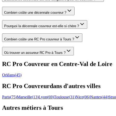
Combien coûte une décennale couvreur ?
Pourquoi la décennale couvreur est-elle si chère ?
Combien coûte une RC Pro couvreur à Tours ?
Où trouver un assureur RC Pro à Tours ?
RC Pro
Couvreur
en
Centre-Val de Loire
Orléans
(
45
)
RC Pro
Couvreur
dans d'autres villes
Paris
(
75
)
Marseille
(
13
)
Lyon
(
69
)
Toulouse
(
31
)
Nice
(
06
)
Nantes
(
44
)
Stra
Autres métiers à
Tours