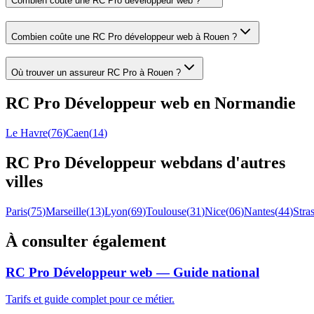
Combien coûte une RC Pro développeur web ?
Combien coûte une RC Pro développeur web à Rouen ?
Où trouver un assureur RC Pro à Rouen ?
RC Pro
Développeur web
en
Normandie
Le Havre
(
76
)
Caen
(
14
)
RC Pro
Développeur web
dans d'autres
villes
Paris
(
75
)
Marseille
(
13
)
Lyon
(
69
)
Toulouse
(
31
)
Nice
(
06
)
Nantes
(
44
)
Stra
À consulter également
RC Pro Développeur web — Guide national
Tarifs et guide complet pour ce métier.