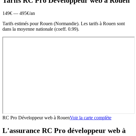
Tarifs RC Pro
Développeur web
à
Rouen
149
€ —
495
€
/an
Tarifs estimés pour
Rouen
(
Normandie
).
Les tarifs à Rouen sont
dans la moyenne nationale (coeff. 0.99).
RC Pro Développeur web
à
Rouen
Voir la carte complète
L'assurance RC Pro
développeur web
à