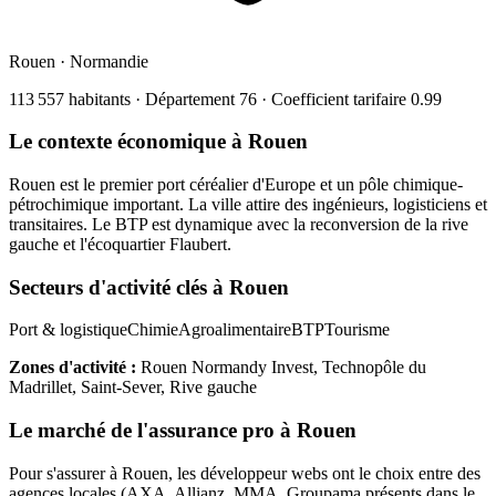
Rouen
·
Normandie
113 557
habitants · Département
76
· Coefficient tarifaire
0.99
Le contexte économique à
Rouen
Rouen est le premier port céréalier d'Europe et un pôle chimique-
pétrochimique important. La ville attire des ingénieurs, logisticiens et
transitaires. Le BTP est dynamique avec la reconversion de la rive
gauche et l'écoquartier Flaubert.
Secteurs d'activité clés à
Rouen
Port & logistique
Chimie
Agroalimentaire
BTP
Tourisme
Zones d'activité :
Rouen Normandy Invest, Technopôle du
Madrillet, Saint-Sever, Rive gauche
Le marché de l'assurance pro à
Rouen
Pour s'assurer à
Rouen
, les
développeur web
s ont le choix entre des
agences locales (AXA, Allianz, MMA, Groupama présents dans le