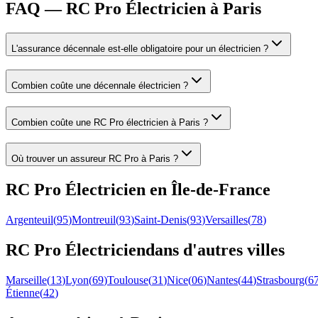
FAQ — RC Pro Électricien à Paris
L'assurance décennale est-elle obligatoire pour un électricien ?
Combien coûte une décennale électricien ?
Combien coûte une RC Pro électricien à Paris ?
Où trouver un assureur RC Pro à Paris ?
RC Pro
Électricien
en
Île-de-France
Argenteuil
(
95
)
Montreuil
(
93
)
Saint-Denis
(
93
)
Versailles
(
78
)
RC Pro
Électricien
dans d'autres villes
Marseille
(
13
)
Lyon
(
69
)
Toulouse
(
31
)
Nice
(
06
)
Nantes
(
44
)
Strasbourg
(
6
Étienne
(
42
)