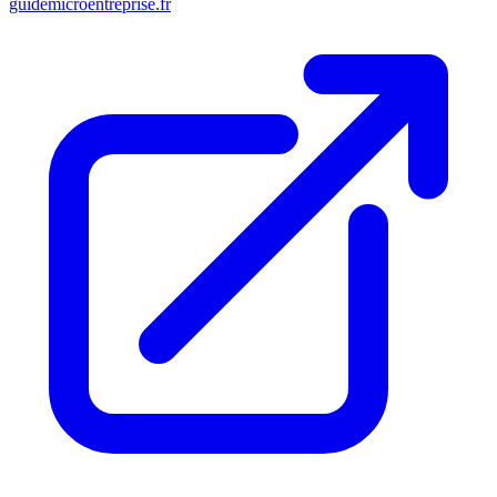
guidemicroentreprise.fr