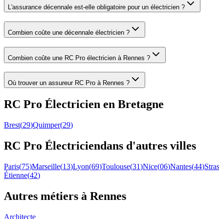
L'assurance décennale est-elle obligatoire pour un électricien ?
Combien coûte une décennale électricien ?
Combien coûte une RC Pro électricien à Rennes ?
Où trouver un assureur RC Pro à Rennes ?
RC Pro
Électricien
en
Bretagne
Brest
(
29
)
Quimper
(
29
)
RC Pro
Électricien
dans d'autres villes
Paris
(
75
)
Marseille
(
13
)
Lyon
(
69
)
Toulouse
(
31
)
Nice
(
06
)
Nantes
(
44
)
Stra
Étienne
(
42
)
Autres métiers à
Rennes
Architecte