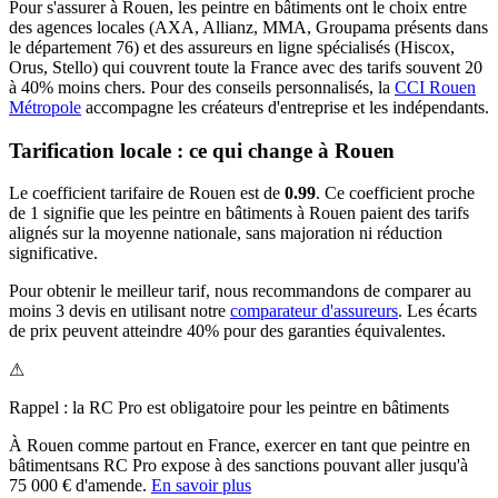
Pour s'assurer à
Rouen
, les
peintre en bâtiment
s ont le choix entre
des agences locales (AXA, Allianz, MMA, Groupama présents dans
le département
76
) et des assureurs en ligne spécialisés (Hiscox,
Orus, Stello) qui couvrent toute la France avec des tarifs souvent 20
à 40% moins chers.
Pour des conseils personnalisés, la
CCI Rouen
Métropole
accompagne les créateurs d'entreprise et les indépendants.
Tarification locale : ce qui change à
Rouen
Le coefficient tarifaire de
Rouen
est de
0.99
.
Ce coefficient proche
de 1 signifie que les peintre en bâtiments à Rouen paient des tarifs
alignés sur la moyenne nationale, sans majoration ni réduction
significative.
Pour obtenir le meilleur tarif, nous recommandons de comparer au
moins 3 devis en utilisant notre
comparateur d'assureurs
. Les écarts
de prix peuvent atteindre 40% pour des garanties équivalentes.
⚠
Rappel : la RC Pro est obligatoire pour les
peintre en bâtiment
s
À
Rouen
comme partout en France, exercer en tant que
peintre en
bâtiment
sans RC Pro expose à des sanctions pouvant aller jusqu'à
75 000 € d'amende.
En savoir plus