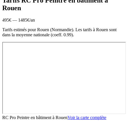
Tarifs RC Pro
Peintre en bâtiment
à
Rouen
495
€ —
1485
€
/an
Tarifs estimés pour
Rouen
(
Normandie
).
Les tarifs à Rouen sont
dans la moyenne nationale (coeff. 0.99).
RC Pro Peintre en bâtiment
à
Rouen
Voir la carte complète