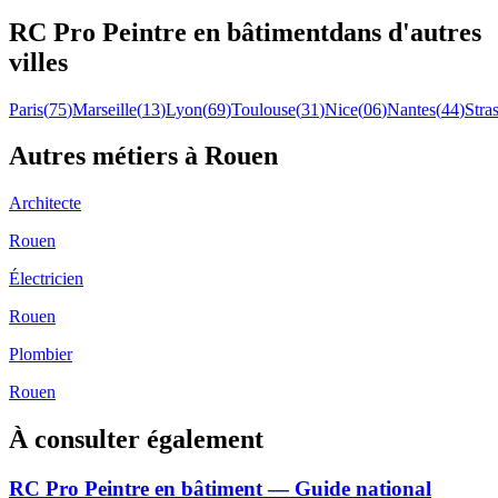
RC Pro
Peintre en bâtiment
dans d'autres
villes
Paris
(
75
)
Marseille
(
13
)
Lyon
(
69
)
Toulouse
(
31
)
Nice
(
06
)
Nantes
(
44
)
Stra
Autres métiers à
Rouen
Architecte
Rouen
Électricien
Rouen
Plombier
Rouen
À consulter également
RC Pro Peintre en bâtiment — Guide national