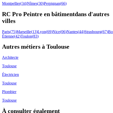
Montpellier
(
34
)
Nîmes
(
30
)
Perpignan
(
66
)
RC Pro
Peintre en bâtiment
dans d'autres
villes
Paris
(
75
)
Marseille
(
13
)
Lyon
(
69
)
Nice
(
06
)
Nantes
(
44
)
Strasbourg
(
67
)
Bo
Étienne
(
42
)
Toulon
(
83
)
Autres métiers à
Toulouse
Architecte
Toulouse
Électricien
Toulouse
Plombier
Toulouse
À consulter également