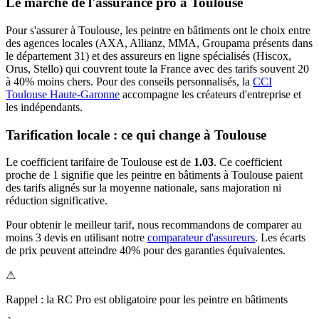
Le marché de l'assurance pro à
Toulouse
Pour s'assurer à
Toulouse
, les
peintre en bâtiment
s ont le choix entre
des agences locales (AXA, Allianz, MMA, Groupama présents dans
le département
31
) et des assureurs en ligne spécialisés (Hiscox,
Orus, Stello) qui couvrent toute la France avec des tarifs souvent 20
à 40% moins chers.
Pour des conseils personnalisés, la
CCI
Toulouse Haute-Garonne
accompagne les créateurs d'entreprise et
les indépendants.
Tarification locale : ce qui change à
Toulouse
Le coefficient tarifaire de
Toulouse
est de
1.03
.
Ce coefficient
proche de 1 signifie que les peintre en bâtiments à Toulouse paient
des tarifs alignés sur la moyenne nationale, sans majoration ni
réduction significative.
Pour obtenir le meilleur tarif, nous recommandons de comparer au
moins 3 devis en utilisant notre
comparateur d'assureurs
. Les écarts
de prix peuvent atteindre 40% pour des garanties équivalentes.
⚠
Rappel : la RC Pro est obligatoire pour les
peintre en bâtiment
s