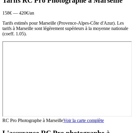
Tarifs RC Pro
Photographe
à
Marseille
158
€ —
420
€
/an
Tarifs estimés pour
Marseille
(
Provence-Alpes-Côte d'Azur
).
Les
tarifs à Marseille sont légèrement supérieurs à la moyenne nationale
(coeff. 1.05).
RC Pro Photographe
à
Marseille
Voir la carte complète
L'assurance RC Pro
photographe
à