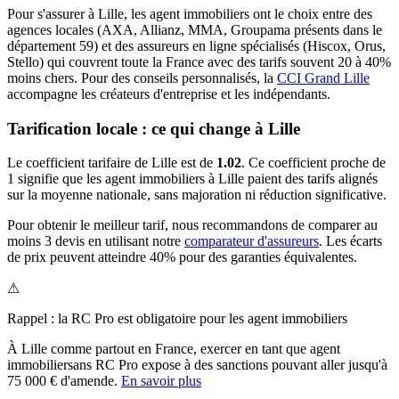
Pour s'assurer à
Lille
, les
agent immobilier
s ont le choix entre des
agences locales (AXA, Allianz, MMA, Groupama présents dans le
département
59
) et des assureurs en ligne spécialisés (Hiscox, Orus,
Stello) qui couvrent toute la France avec des tarifs souvent 20 à 40%
moins chers.
Pour des conseils personnalisés, la
CCI Grand Lille
accompagne les créateurs d'entreprise et les indépendants.
Tarification locale : ce qui change à
Lille
Le coefficient tarifaire de
Lille
est de
1.02
.
Ce coefficient proche de
1 signifie que les agent immobiliers à Lille paient des tarifs alignés
sur la moyenne nationale, sans majoration ni réduction significative.
Pour obtenir le meilleur tarif, nous recommandons de comparer au
moins 3 devis en utilisant notre
comparateur d'assureurs
. Les écarts
de prix peuvent atteindre 40% pour des garanties équivalentes.
⚠
Rappel : la RC Pro est obligatoire pour les
agent immobilier
s
À
Lille
comme partout en France, exercer en tant que
agent
immobilier
sans RC Pro expose à des sanctions pouvant aller jusqu'à
75 000 € d'amende.
En savoir plus