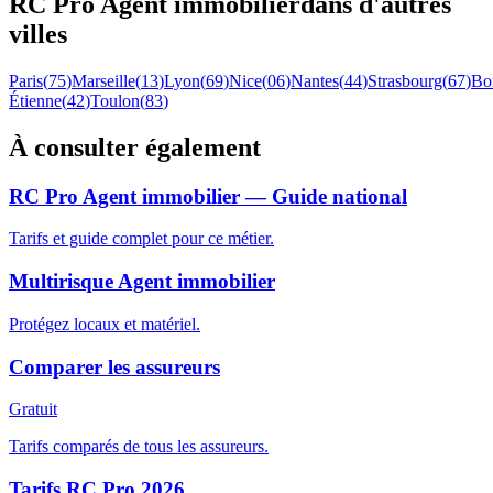
RC Pro
Agent immobilier
dans d'autres
villes
Paris
(
75
)
Marseille
(
13
)
Lyon
(
69
)
Nice
(
06
)
Nantes
(
44
)
Strasbourg
(
67
)
Bo
Étienne
(
42
)
Toulon
(
83
)
À consulter également
RC Pro Agent immobilier — Guide national
Tarifs et guide complet pour ce métier.
Multirisque Agent immobilier
Protégez locaux et matériel.
Comparer les assureurs
Gratuit
Tarifs comparés de tous les assureurs.
Tarifs RC Pro 2026