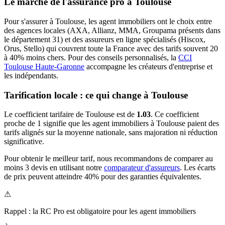
Le marché de l'assurance pro à
Toulouse
Pour s'assurer à
Toulouse
, les
agent immobilier
s ont le choix entre
des agences locales (AXA, Allianz, MMA, Groupama présents dans
le département
31
) et des assureurs en ligne spécialisés (Hiscox,
Orus, Stello) qui couvrent toute la France avec des tarifs souvent 20
à 40% moins chers.
Pour des conseils personnalisés, la
CCI
Toulouse Haute-Garonne
accompagne les créateurs d'entreprise et
les indépendants.
Tarification locale : ce qui change à
Toulouse
Le coefficient tarifaire de
Toulouse
est de
1.03
.
Ce coefficient
proche de 1 signifie que les agent immobiliers à Toulouse paient des
tarifs alignés sur la moyenne nationale, sans majoration ni réduction
significative.
Pour obtenir le meilleur tarif, nous recommandons de comparer au
moins 3 devis en utilisant notre
comparateur d'assureurs
. Les écarts
de prix peuvent atteindre 40% pour des garanties équivalentes.
⚠
Rappel : la RC Pro est obligatoire pour les
agent immobilier
s