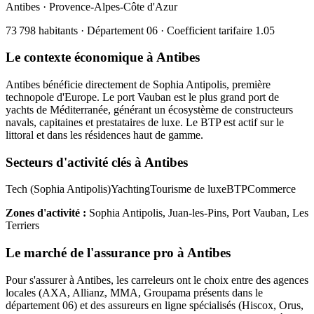
Antibes
·
Provence-Alpes-Côte d'Azur
73 798
habitants · Département
06
· Coefficient tarifaire
1.05
Le contexte économique à
Antibes
Antibes bénéficie directement de Sophia Antipolis, première
technopole d'Europe. Le port Vauban est le plus grand port de
yachts de Méditerranée, générant un écosystème de constructeurs
navals, capitaines et prestataires de luxe. Le BTP est actif sur le
littoral et dans les résidences haut de gamme.
Secteurs d'activité clés à
Antibes
Tech (Sophia Antipolis)
Yachting
Tourisme de luxe
BTP
Commerce
Zones d'activité :
Sophia Antipolis, Juan-les-Pins, Port Vauban, Les
Terriers
Le marché de l'assurance pro à
Antibes
Pour s'assurer à
Antibes
, les
carreleur
s ont le choix entre des agences
locales (AXA, Allianz, MMA, Groupama présents dans le
département
06
) et des assureurs en ligne spécialisés (Hiscox, Orus,