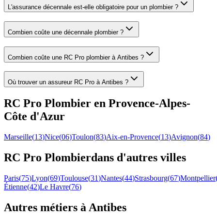
L'assurance décennale est-elle obligatoire pour un plombier ?
Combien coûte une décennale plombier ?
Combien coûte une RC Pro plombier à Antibes ?
Où trouver un assureur RC Pro à Antibes ?
RC Pro
Plombier
en
Provence-Alpes-
Côte d'Azur
Marseille
(
13
)
Nice
(
06
)
Toulon
(
83
)
Aix-en-Provence
(
13
)
Avignon
(
84
)
RC Pro
Plombier
dans d'autres villes
Paris
(
75
)
Lyon
(
69
)
Toulouse
(
31
)
Nantes
(
44
)
Strasbourg
(
67
)
Montpellier
Étienne
(
42
)
Le Havre
(
76
)
Autres métiers à
Antibes