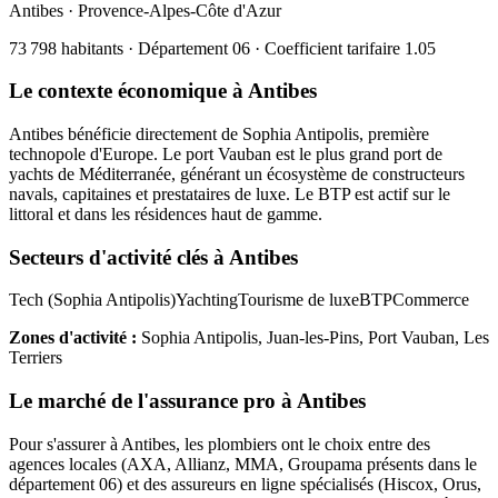
Antibes
·
Provence-Alpes-Côte d'Azur
73 798
habitants · Département
06
· Coefficient tarifaire
1.05
Le contexte économique à
Antibes
Antibes bénéficie directement de Sophia Antipolis, première
technopole d'Europe. Le port Vauban est le plus grand port de
yachts de Méditerranée, générant un écosystème de constructeurs
navals, capitaines et prestataires de luxe. Le BTP est actif sur le
littoral et dans les résidences haut de gamme.
Secteurs d'activité clés à
Antibes
Tech (Sophia Antipolis)
Yachting
Tourisme de luxe
BTP
Commerce
Zones d'activité :
Sophia Antipolis, Juan-les-Pins, Port Vauban, Les
Terriers
Le marché de l'assurance pro à
Antibes
Pour s'assurer à
Antibes
, les
plombier
s ont le choix entre des
agences locales (AXA, Allianz, MMA, Groupama présents dans le
département
06
) et des assureurs en ligne spécialisés (Hiscox, Orus,