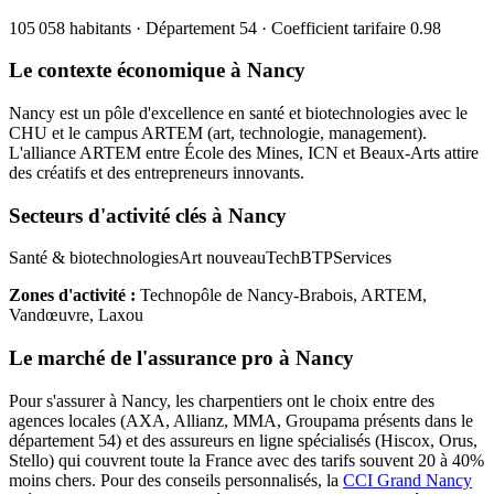
105 058
habitants · Département
54
· Coefficient tarifaire
0.98
Le contexte économique à
Nancy
Nancy est un pôle d'excellence en santé et biotechnologies avec le
CHU et le campus ARTEM (art, technologie, management).
L'alliance ARTEM entre École des Mines, ICN et Beaux-Arts attire
des créatifs et des entrepreneurs innovants.
Secteurs d'activité clés à
Nancy
Santé & biotechnologies
Art nouveau
Tech
BTP
Services
Zones d'activité :
Technopôle de Nancy-Brabois, ARTEM,
Vandœuvre, Laxou
Le marché de l'assurance pro à
Nancy
Pour s'assurer à
Nancy
, les
charpentier
s ont le choix entre des
agences locales (AXA, Allianz, MMA, Groupama présents dans le
département
54
) et des assureurs en ligne spécialisés (Hiscox, Orus,
Stello) qui couvrent toute la France avec des tarifs souvent 20 à 40%
moins chers.
Pour des conseils personnalisés, la
CCI Grand Nancy