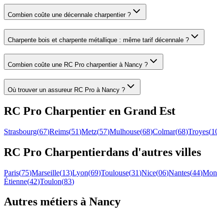
Combien coûte une décennale charpentier ?
Charpente bois et charpente métallique : même tarif décennale ?
Combien coûte une RC Pro charpentier à Nancy ?
Où trouver un assureur RC Pro à Nancy ?
RC Pro
Charpentier
en
Grand Est
Strasbourg
(
67
)
Reims
(
51
)
Metz
(
57
)
Mulhouse
(
68
)
Colmar
(
68
)
Troyes
(
1
RC Pro
Charpentier
dans d'autres villes
Paris
(
75
)
Marseille
(
13
)
Lyon
(
69
)
Toulouse
(
31
)
Nice
(
06
)
Nantes
(
44
)
Mont
Étienne
(
42
)
Toulon
(
83
)
Autres métiers à
Nancy