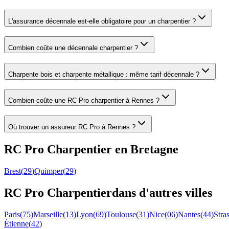
L'assurance décennale est-elle obligatoire pour un charpentier ?
Combien coûte une décennale charpentier ?
Charpente bois et charpente métallique : même tarif décennale ?
Combien coûte une RC Pro charpentier à Rennes ?
Où trouver un assureur RC Pro à Rennes ?
RC Pro
Charpentier
en
Bretagne
Brest
(
29
)
Quimper
(
29
)
RC Pro
Charpentier
dans d'autres villes
Paris
(
75
)
Marseille
(
13
)
Lyon
(
69
)
Toulouse
(
31
)
Nice
(
06
)
Nantes
(
44
)
Stra
Étienne
(
42
)