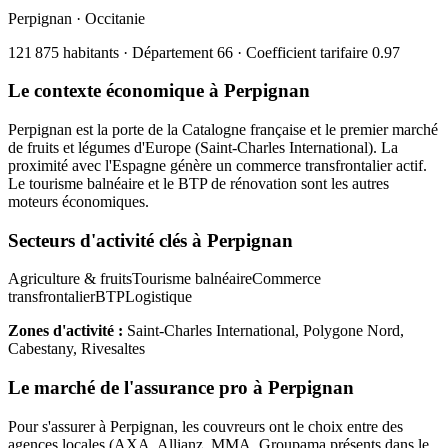
Perpignan
·
Occitanie
121 875
habitants · Département
66
· Coefficient tarifaire
0.97
Le contexte économique à
Perpignan
Perpignan est la porte de la Catalogne française et le premier marché
de fruits et légumes d'Europe (Saint-Charles International). La
proximité avec l'Espagne génère un commerce transfrontalier actif.
Le tourisme balnéaire et le BTP de rénovation sont les autres
moteurs économiques.
Secteurs d'activité clés à
Perpignan
Agriculture & fruits
Tourisme balnéaire
Commerce
transfrontalier
BTP
Logistique
Zones d'activité :
Saint-Charles International, Polygone Nord,
Cabestany, Rivesaltes
Le marché de l'assurance pro à
Perpignan
Pour s'assurer à
Perpignan
, les
couvreur
s ont le choix entre des
agences locales (AXA, Allianz, MMA, Groupama présents dans le