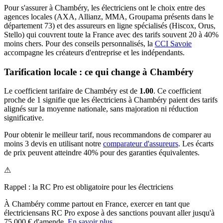
Pour s'assurer à
Chambéry
, les
électricien
s ont le choix entre des
agences locales (AXA, Allianz, MMA, Groupama présents dans le
département
73
) et des assureurs en ligne spécialisés (Hiscox, Orus,
Stello) qui couvrent toute la France avec des tarifs souvent 20 à 40%
moins chers.
Pour des conseils personnalisés, la
CCI Savoie
accompagne les créateurs d'entreprise et les indépendants.
Tarification locale : ce qui change à
Chambéry
Le coefficient tarifaire de
Chambéry
est de
1.00
.
Ce coefficient
proche de 1 signifie que les électriciens à Chambéry paient des tarifs
alignés sur la moyenne nationale, sans majoration ni réduction
significative.
Pour obtenir le meilleur tarif, nous recommandons de comparer au
moins 3 devis en utilisant notre
comparateur d'assureurs
. Les écarts
de prix peuvent atteindre 40% pour des garanties équivalentes.
⚠
Rappel : la RC Pro est obligatoire pour les
électricien
s
À
Chambéry
comme partout en France, exercer en tant que
électricien
sans RC Pro expose à des sanctions pouvant aller jusqu'à
75 000 € d'amende.
En savoir plus