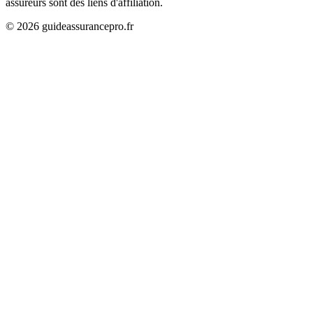
assureurs sont des liens d'affiliation.
©
2026
guideassurancepro.fr