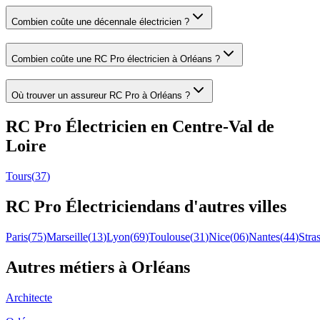
Combien coûte une décennale électricien ?
Combien coûte une RC Pro électricien à Orléans ?
Où trouver un assureur RC Pro à Orléans ?
RC Pro
Électricien
en
Centre-Val de
Loire
Tours
(
37
)
RC Pro
Électricien
dans d'autres villes
Paris
(
75
)
Marseille
(
13
)
Lyon
(
69
)
Toulouse
(
31
)
Nice
(
06
)
Nantes
(
44
)
Stra
Autres métiers à
Orléans
Architecte