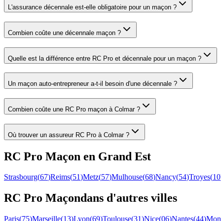
L'assurance décennale est-elle obligatoire pour un maçon ?
Combien coûte une décennale maçon ?
Quelle est la différence entre RC Pro et décennale pour un maçon ?
Un maçon auto-entrepreneur a-t-il besoin d'une décennale ?
Combien coûte une RC Pro maçon à Colmar ?
Où trouver un assureur RC Pro à Colmar ?
RC Pro
Maçon
en
Grand Est
Strasbourg
(
67
)
Reims
(
51
)
Metz
(
57
)
Mulhouse
(
68
)
Nancy
(
54
)
Troyes
(
10
RC Pro
Maçon
dans d'autres villes
Paris
(
75
)
Marseille
(
13
)
Lyon
(
69
)
Toulouse
(
31
)
Nice
(
06
)
Nantes
(
44
)
Mont