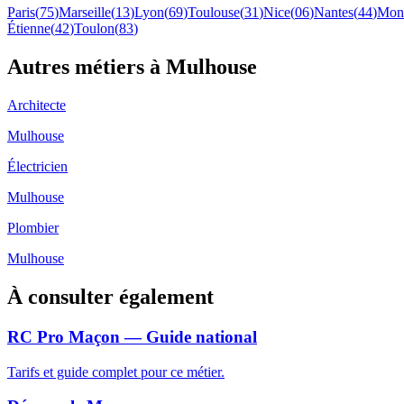
Paris
(
75
)
Marseille
(
13
)
Lyon
(
69
)
Toulouse
(
31
)
Nice
(
06
)
Nantes
(
44
)
Mont
Étienne
(
42
)
Toulon
(
83
)
Autres métiers à
Mulhouse
Architecte
Mulhouse
Électricien
Mulhouse
Plombier
Mulhouse
À consulter également
RC Pro Maçon — Guide national
Tarifs et guide complet pour ce métier.