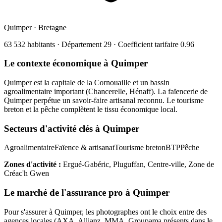
Quimper
·
Bretagne
63 532
habitants · Département
29
· Coefficient tarifaire
0.96
Le contexte économique à
Quimper
Quimper est la capitale de la Cornouaille et un bassin
agroalimentaire important (Chancerelle, Hénaff). La faïencerie de
Quimper perpétue un savoir-faire artisanal reconnu. Le tourisme
breton et la pêche complètent le tissu économique local.
Secteurs d'activité clés à
Quimper
Agroalimentaire
Faïence & artisanat
Tourisme breton
BTP
Pêche
Zones d'activité :
Ergué-Gabéric, Pluguffan, Centre-ville, Zone de
Créac'h Gwen
Le marché de l'assurance pro à
Quimper
Pour s'assurer à
Quimper
, les
photographe
s ont le choix entre des
agences locales (AXA, Allianz, MMA, Groupama présents dans le