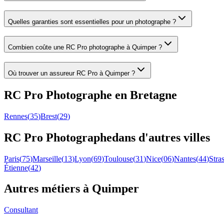
Quelles garanties sont essentielles pour un photographe ?
Combien coûte une RC Pro photographe à Quimper ?
Où trouver un assureur RC Pro à Quimper ?
RC Pro
Photographe
en
Bretagne
Rennes
(
35
)
Brest
(
29
)
RC Pro
Photographe
dans d'autres villes
Paris
(
75
)
Marseille
(
13
)
Lyon
(
69
)
Toulouse
(
31
)
Nice
(
06
)
Nantes
(
44
)
Stra
Étienne
(
42
)
Autres métiers à
Quimper
Consultant