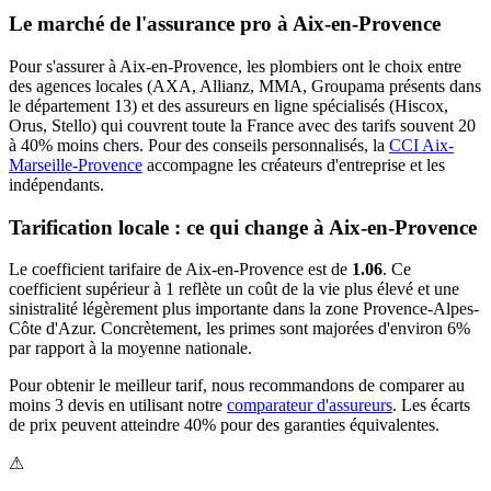
Le marché de l'assurance pro à
Aix-en-Provence
Pour s'assurer à
Aix-en-Provence
, les
plombier
s ont le choix entre
des agences locales (AXA, Allianz, MMA, Groupama présents dans
le département
13
) et des assureurs en ligne spécialisés (Hiscox,
Orus, Stello) qui couvrent toute la France avec des tarifs souvent 20
à 40% moins chers.
Pour des conseils personnalisés, la
CCI Aix-
Marseille-Provence
accompagne les créateurs d'entreprise et les
indépendants.
Tarification locale : ce qui change à
Aix-en-Provence
Le coefficient tarifaire de
Aix-en-Provence
est de
1.06
.
Ce
coefficient supérieur à 1 reflète un coût de la vie plus élevé et une
sinistralité légèrement plus importante dans la zone Provence-Alpes-
Côte d'Azur. Concrètement, les primes sont majorées d'environ 6%
par rapport à la moyenne nationale.
Pour obtenir le meilleur tarif, nous recommandons de comparer au
moins 3 devis en utilisant notre
comparateur d'assureurs
. Les écarts
de prix peuvent atteindre 40% pour des garanties équivalentes.
⚠