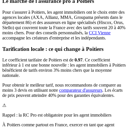
Le marché de l'assurance pro à
Poitiers
Pour s'assurer à
Poitiers
, les
agent immobilier
s ont le choix entre des
agences locales (AXA, Allianz, MMA, Groupama présents dans le
département
86
) et des assureurs en ligne spécialisés (Hiscox, Orus,
Stello) qui couvrent toute la France avec des tarifs souvent 20 à 40%
moins chers.
Pour des conseils personnalisés, la
CCI Vienne
accompagne les créateurs d'entreprise et les indépendants.
Tarification locale : ce qui change à
Poitiers
Le coefficient tarifaire de
Poitiers
est de
0.97
.
Ce coefficient
inférieur à 1 est une bonne nouvelle : les agent immobiliers à Poitiers
bénéficient de tarifs environ 3% moins chers que la moyenne
nationale.
Pour obtenir le meilleur tarif, nous recommandons de comparer au
moins 3 devis en utilisant notre
comparateur d'assureurs
. Les écarts
de prix peuvent atteindre 40% pour des garanties équivalentes.
⚠
Rappel : la RC Pro est obligatoire pour les
agent immobilier
s
À
Poitiers
comme partout en France, exercer en tant que
agent