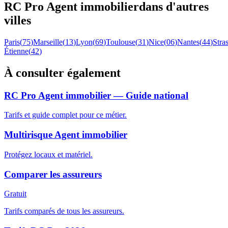
RC Pro
Agent immobilier
dans d'autres
villes
Paris
(
75
)
Marseille
(
13
)
Lyon
(
69
)
Toulouse
(
31
)
Nice
(
06
)
Nantes
(
44
)
Stra
Étienne
(
42
)
À consulter également
RC Pro Agent immobilier — Guide national
Tarifs et guide complet pour ce métier.
Multirisque Agent immobilier
Protégez locaux et matériel.
Comparer les assureurs
Gratuit
Tarifs comparés de tous les assureurs.