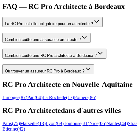
FAQ — RC Pro Architecte à Bordeaux
La RC Pro est-elle obligatoire pour un architecte ?
Combien coûte une assurance architecte ?
Combien coûte une RC Pro architecte à Bordeaux ?
Où trouver un assureur RC Pro à Bordeaux ?
RC Pro
Architecte
en
Nouvelle-Aquitaine
Limoges
(
87
)
Pau
(
64
)
La Rochelle
(
17
)
Poitiers
(
86
)
RC Pro
Architecte
dans d'autres villes
Paris
(
75
)
Marseille
(
13
)
Lyon
(
69
)
Toulouse
(
31
)
Nice
(
06
)
Nantes
(
44
)
Stra
Étienne
(
42
)