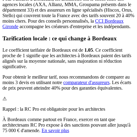
agences locales (AXA, Allianz, MMA, Groupama présents dans le
département
33
) et des assureurs en ligne spécialisés (Hiscox, Orus,
Stello) qui couvrent toute la France avec des tarifs souvent 20 à 40%
moins chers.
Pour des conseils personnalisés, la
CCI Bordeaux
Gironde
accompagne les créateurs d'entreprise et les indépendants.
Tarification locale : ce qui change à
Bordeaux
Le coefficient tarifaire de
Bordeaux
est de
1.05
.
Ce coefficient
proche de 1 signifie que les architectes à Bordeaux paient des tarifs
alignés sur la moyenne nationale, sans majoration ni réduction
significative.
Pour obtenir le meilleur tarif, nous recommandons de comparer au
moins 3 devis en utilisant notre
comparateur d'assureurs
. Les écarts
de prix peuvent atteindre 40% pour des garanties équivalentes.
⚠
Rappel : la RC Pro est obligatoire pour les
architecte
s
À
Bordeaux
comme partout en France, exercer en tant que
architecte
sans RC Pro expose à des sanctions pouvant aller jusqu'à
75 000 € d'amende.
En savoir plus