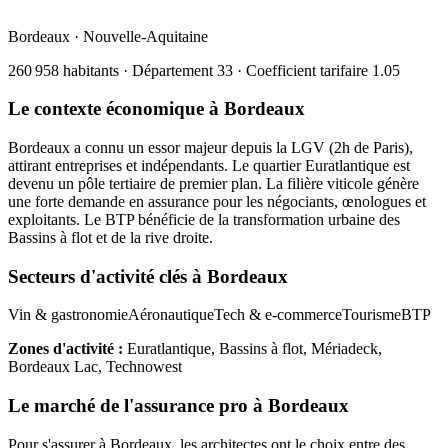
Bordeaux
·
Nouvelle-Aquitaine
260 958
habitants · Département
33
· Coefficient tarifaire
1.05
Le contexte économique à
Bordeaux
Bordeaux a connu un essor majeur depuis la LGV (2h de Paris),
attirant entreprises et indépendants. Le quartier Euratlantique est
devenu un pôle tertiaire de premier plan. La filière viticole génère
une forte demande en assurance pour les négociants, œnologues et
exploitants. Le BTP bénéficie de la transformation urbaine des
Bassins à flot et de la rive droite.
Secteurs d'activité clés à
Bordeaux
Vin & gastronomie
Aéronautique
Tech & e-commerce
Tourisme
BTP
Zones d'activité :
Euratlantique, Bassins à flot, Mériadeck,
Bordeaux Lac, Technowest
Le marché de l'assurance pro à
Bordeaux
Pour s'assurer à
Bordeaux
, les
architecte
s ont le choix entre des