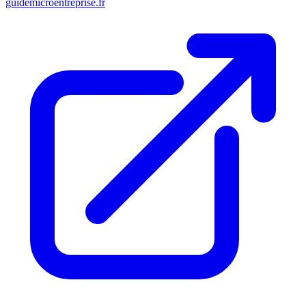
guidemicroentreprise.fr