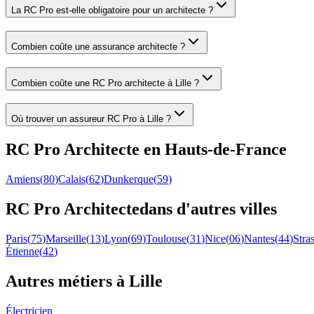
La RC Pro est-elle obligatoire pour un architecte ?
Combien coûte une assurance architecte ?
Combien coûte une RC Pro architecte à Lille ?
Où trouver un assureur RC Pro à Lille ?
RC Pro
Architecte
en
Hauts-de-France
Amiens
(
80
)
Calais
(
62
)
Dunkerque
(
59
)
RC Pro
Architecte
dans d'autres villes
Paris
(
75
)
Marseille
(
13
)
Lyon
(
69
)
Toulouse
(
31
)
Nice
(
06
)
Nantes
(
44
)
Stra
Étienne
(
42
)
Autres métiers à
Lille
Électricien