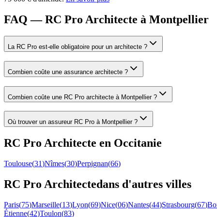
FAQ — RC Pro Architecte à Montpellier
La RC Pro est-elle obligatoire pour un architecte ?
Combien coûte une assurance architecte ?
Combien coûte une RC Pro architecte à Montpellier ?
Où trouver un assureur RC Pro à Montpellier ?
RC Pro
Architecte
en
Occitanie
Toulouse
(
31
)
Nîmes
(
30
)
Perpignan
(
66
)
RC Pro
Architecte
dans d'autres villes
Paris
(
75
)
Marseille
(
13
)
Lyon
(
69
)
Nice
(
06
)
Nantes
(
44
)
Strasbourg
(
67
)
Bo
Étienne
(
42
)
Toulon
(
83
)