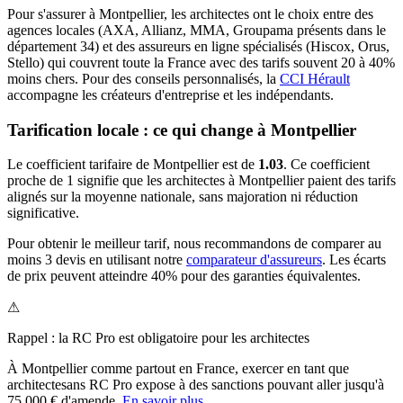
Pour s'assurer à
Montpellier
, les
architecte
s ont le choix entre des
agences locales (AXA, Allianz, MMA, Groupama présents dans le
département
34
) et des assureurs en ligne spécialisés (Hiscox, Orus,
Stello) qui couvrent toute la France avec des tarifs souvent 20 à 40%
moins chers.
Pour des conseils personnalisés, la
CCI Hérault
accompagne les créateurs d'entreprise et les indépendants.
Tarification locale : ce qui change à
Montpellier
Le coefficient tarifaire de
Montpellier
est de
1.03
.
Ce coefficient
proche de 1 signifie que les architectes à Montpellier paient des tarifs
alignés sur la moyenne nationale, sans majoration ni réduction
significative.
Pour obtenir le meilleur tarif, nous recommandons de comparer au
moins 3 devis en utilisant notre
comparateur d'assureurs
. Les écarts
de prix peuvent atteindre 40% pour des garanties équivalentes.
⚠
Rappel : la RC Pro est obligatoire pour les
architecte
s
À
Montpellier
comme partout en France, exercer en tant que
architecte
sans RC Pro expose à des sanctions pouvant aller jusqu'à
75 000 € d'amende.
En savoir plus