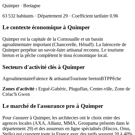
Quimper
·
Bretagne
63 532
habitants · Département
29
· Coefficient tarifaire
0.96
Le contexte économique à
Quimper
Quimper est la capitale de la Cornouaille et un bassin
agroalimentaire important (Chancerelle, Hénaff). La faïencerie de
Quimper perpétue un savoir-faire artisanal reconnu. Le tourisme
breton et la pêche complètent le tissu économique local.
Secteurs d'activité clés à
Quimper
Agroalimentaire
Faïence & artisanat
Tourisme breton
BTP
Pêche
Zones d'activité :
Ergué-Gabéric, Pluguffan, Centre-ville, Zone de
Créac'h Gwen
Le marché de l'assurance pro à
Quimper
Pour s'assurer à
Quimper
, les
architecte
s ont le choix entre des
agences locales (AXA, Allianz, MMA, Groupama présents dans le
département
29
) et des assureurs en ligne spécialisés (Hiscox, Orus,
Stello) qui couvrent toute la France avec des tarifs souvent 20 à 40%