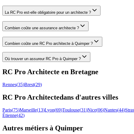
La RC Pro est-elle obligatoire pour un architecte ?
Combien coûte une assurance architecte ?
Combien coûte une RC Pro architecte à Quimper ?
Où trouver un assureur RC Pro à Quimper ?
RC Pro
Architecte
en
Bretagne
Rennes
(
35
)
Brest
(
29
)
RC Pro
Architecte
dans d'autres villes
Paris
(
75
)
Marseille
(
13
)
Lyon
(
69
)
Toulouse
(
31
)
Nice
(
06
)
Nantes
(
44
)
Stra
Étienne
(
42
)
Autres métiers à
Quimper