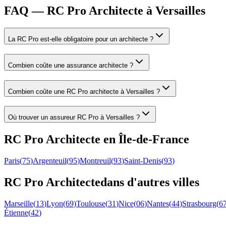
FAQ — RC Pro Architecte à Versailles
La RC Pro est-elle obligatoire pour un architecte ?
Combien coûte une assurance architecte ?
Combien coûte une RC Pro architecte à Versailles ?
Où trouver un assureur RC Pro à Versailles ?
RC Pro
Architecte
en
Île-de-France
Paris
(
75
)
Argenteuil
(
95
)
Montreuil
(
93
)
Saint-Denis
(
93
)
RC Pro
Architecte
dans d'autres villes
Marseille
(
13
)
Lyon
(
69
)
Toulouse
(
31
)
Nice
(
06
)
Nantes
(
44
)
Strasbourg
(
6
Étienne
(
42
)