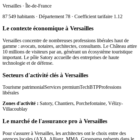
Versailles
·
Île-de-France
87 549
habitants · Département
78
· Coefficient tarifaire
1.12
Le contexte économique à
Versailles
Versailles concentre de nombreuses professions libérales haut de
gamme : avocats, notaires, architectes, consultants. Le Château attire
10 millions de visiteurs par an, générant un écosystème touristique
important. Le pôle Satory accueille des entreprises de haute
technologie et de défense.
Secteurs d'activité clés à
Versailles
Tourisme patrimonial
Services premium
Tech
BTP
Professions
libérales
Zones d'activité :
Satory, Chantiers, Porchefontaine, Vélizy-
Villacoublay
Le marché de l'assurance pro à
Versailles
Pour s'assurer à
Versailles
, les
architecte
s ont le choix entre des
agences locales (AXA, Allianz, MMA, Groupama présents dans le