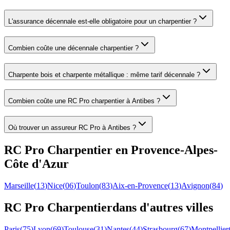
L'assurance décennale est-elle obligatoire pour un charpentier ?
Combien coûte une décennale charpentier ?
Charpente bois et charpente métallique : même tarif décennale ?
Combien coûte une RC Pro charpentier à Antibes ?
Où trouver un assureur RC Pro à Antibes ?
RC Pro
Charpentier
en
Provence-Alpes-
Côte d'Azur
Marseille
(
13
)
Nice
(
06
)
Toulon
(
83
)
Aix-en-Provence
(
13
)
Avignon
(
84
)
RC Pro
Charpentier
dans d'autres villes
Paris
(
75
)
Lyon
(
69
)
Toulouse
(
31
)
Nantes
(
44
)
Strasbourg
(
67
)
Montpellier