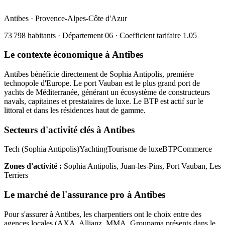
Antibes
·
Provence-Alpes-Côte d'Azur
73 798
habitants · Département
06
· Coefficient tarifaire
1.05
Le contexte économique à
Antibes
Antibes bénéficie directement de Sophia Antipolis, première
technopole d'Europe. Le port Vauban est le plus grand port de
yachts de Méditerranée, générant un écosystème de constructeurs
navals, capitaines et prestataires de luxe. Le BTP est actif sur le
littoral et dans les résidences haut de gamme.
Secteurs d'activité clés à
Antibes
Tech (Sophia Antipolis)
Yachting
Tourisme de luxe
BTP
Commerce
Zones d'activité :
Sophia Antipolis, Juan-les-Pins, Port Vauban, Les
Terriers
Le marché de l'assurance pro à
Antibes
Pour s'assurer à
Antibes
, les
charpentier
s ont le choix entre des
agences locales (AXA, Allianz, MMA, Groupama présents dans le