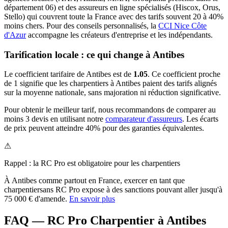
département
06
) et des assureurs en ligne spécialisés (Hiscox, Orus,
Stello) qui couvrent toute la France avec des tarifs souvent 20 à 40%
moins chers.
Pour des conseils personnalisés, la
CCI Nice Côte
d'Azur
accompagne les créateurs d'entreprise et les indépendants.
Tarification locale : ce qui change à
Antibes
Le coefficient tarifaire de
Antibes
est de
1.05
.
Ce coefficient proche
de 1 signifie que les charpentiers à Antibes paient des tarifs alignés
sur la moyenne nationale, sans majoration ni réduction significative.
Pour obtenir le meilleur tarif, nous recommandons de comparer au
moins 3 devis en utilisant notre
comparateur d'assureurs
. Les écarts
de prix peuvent atteindre 40% pour des garanties équivalentes.
⚠
Rappel : la RC Pro est obligatoire pour les
charpentier
s
À
Antibes
comme partout en France, exercer en tant que
charpentier
sans RC Pro expose à des sanctions pouvant aller jusqu'à
75 000 € d'amende.
En savoir plus
FAQ — RC Pro Charpentier à Antibes