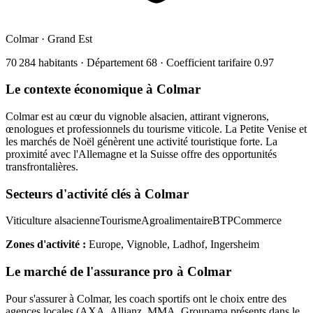
Colmar
·
Grand Est
70 284
habitants · Département
68
· Coefficient tarifaire
0.97
Le contexte économique à
Colmar
Colmar est au cœur du vignoble alsacien, attirant vignerons,
œnologues et professionnels du tourisme viticole. La Petite Venise et
les marchés de Noël génèrent une activité touristique forte. La
proximité avec l'Allemagne et la Suisse offre des opportunités
transfrontalières.
Secteurs d'activité clés à
Colmar
Viticulture alsacienne
Tourisme
Agroalimentaire
BTP
Commerce
Zones d'activité :
Europe, Vignoble, Ladhof, Ingersheim
Le marché de l'assurance pro à
Colmar
Pour s'assurer à
Colmar
, les
coach sportif
s ont le choix entre des
agences locales (AXA, Allianz, MMA, Groupama présents dans le