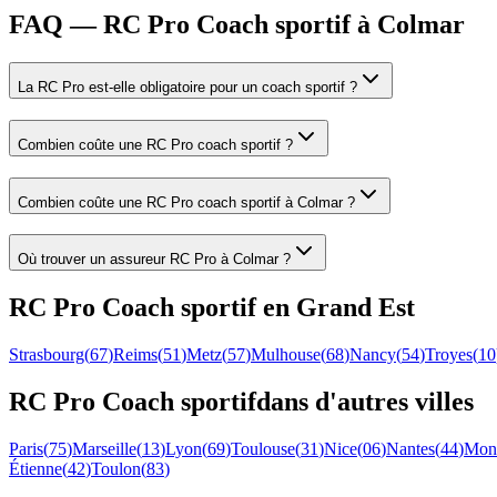
FAQ — RC Pro Coach sportif à Colmar
La RC Pro est-elle obligatoire pour un coach sportif ?
Combien coûte une RC Pro coach sportif ?
Combien coûte une RC Pro coach sportif à Colmar ?
Où trouver un assureur RC Pro à Colmar ?
RC Pro
Coach sportif
en
Grand Est
Strasbourg
(
67
)
Reims
(
51
)
Metz
(
57
)
Mulhouse
(
68
)
Nancy
(
54
)
Troyes
(
10
RC Pro
Coach sportif
dans d'autres villes
Paris
(
75
)
Marseille
(
13
)
Lyon
(
69
)
Toulouse
(
31
)
Nice
(
06
)
Nantes
(
44
)
Mont
Étienne
(
42
)
Toulon
(
83
)