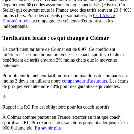
département
68
) et des assureurs en ligne spécialisés (Hiscox, Orus,
Stello) qui couvrent toute la France avec des tarifs souvent 20 à 40%
moins chers.
Pour des conseils personnalisés, la
CCI Alsace
Eurométropole
accompagne les créateurs d'entreprise et les
indépendants.
Tarification locale : ce qui change à
Colmar
Le coefficient tarifaire de
Colmar
est de
0.97
.
Ce coefficient
inférieur à 1 est une bonne nouvelle : les coach sportifs à Colmar
bénéficient de tarifs environ 3% moins chers que la moyenne
nationale.
Pour obtenir le meilleur tarif, nous recommandons de comparer au
moins 3 devis en utilisant notre
comparateur d'assureurs
. Les écarts
de prix peuvent atteindre 40% pour des garanties équivalentes.
⚠
Rappel : la RC Pro est obligatoire pour les
coach sportif
s
À
Colmar
comme partout en France, exercer en tant que
coach
sportif
sans RC Pro expose à des sanctions pouvant aller jusqu'à 75
000 € d'amende.
En savoir plus