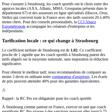
Pour s'assurer à
Strasbourg
, les
coach sportif
s ont le choix entre des
agences locales (AXA, Allianz, MMA, Groupama présents dans le
département
67
) et des assureurs en ligne spécialisés (Hiscox, Orus,
Stello) qui couvrent toute la France avec des tarifs souvent 20 à 40%
moins chers.
Pour des conseils personnalisés, la
CCI Alsace
Eurométropole
accompagne les créateurs d'entreprise et les
indépendants.
Tarification locale : ce qui change à
Strasbourg
Le coefficient tarifaire de
Strasbourg
est de
1.02
.
Ce coefficient
proche de 1 signifie que les coach sportifs à Strasbourg paient des
tarifs alignés sur la moyenne nationale, sans majoration ni réduction
significative.
Pour obtenir le meilleur tarif, nous recommandons de comparer au
moins 3 devis en utilisant notre
comparateur d'assureurs
. Les écarts
de prix peuvent atteindre 40% pour des garanties équivalentes.
⚠
Rappel : la RC Pro est obligatoire pour les
coach sportif
s
À
Strasbourg
comme partout en France, exercer en tant que
coach
sportif
sans RC Pro expose à des sanctions pouvant aller jusqu'à 75