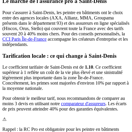
Le marché de l'assurance pro à
Saint-Denis
Pour s'assurer à
Saint-Denis
, les
peintre en bâtiment
s ont le choix
entre des agences locales (AXA, Allianz, MMA, Groupama
présents dans le département
93
) et des assureurs en ligne spécialisés
(Hiscox, Orus, Stello) qui couvrent toute la France avec des tarifs
souvent 20 à 40% moins chers.
Pour des conseils personnalisés, la
CCI Paris Île-de-France
accompagne les créateurs d'entreprise et les
indépendants.
Tarification locale : ce qui change à
Saint-Denis
Le coefficient tarifaire de
Saint-Denis
est de
1.10
.
Ce coefficient
supérieur à 1 reflète un coût de la vie plus élevé et une sinistralité
légèrement plus importante dans la zone Île-de-France.
Concrètement, les primes sont majorées d'environ 10% par rapport à
la moyenne nationale.
Pour obtenir le meilleur tarif, nous recommandons de comparer au
moins 3 devis en utilisant notre
comparateur d'assureurs
. Les écarts
de prix peuvent atteindre 40% pour des garanties équivalentes.
⚠
Rappel : la RC Pro est obligatoire pour les
peintre en bâtiment
s