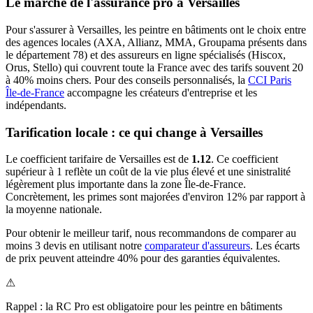
Le marché de l'assurance pro à
Versailles
Pour s'assurer à
Versailles
, les
peintre en bâtiment
s ont le choix entre
des agences locales (AXA, Allianz, MMA, Groupama présents dans
le département
78
) et des assureurs en ligne spécialisés (Hiscox,
Orus, Stello) qui couvrent toute la France avec des tarifs souvent 20
à 40% moins chers.
Pour des conseils personnalisés, la
CCI Paris
Île-de-France
accompagne les créateurs d'entreprise et les
indépendants.
Tarification locale : ce qui change à
Versailles
Le coefficient tarifaire de
Versailles
est de
1.12
.
Ce coefficient
supérieur à 1 reflète un coût de la vie plus élevé et une sinistralité
légèrement plus importante dans la zone Île-de-France.
Concrètement, les primes sont majorées d'environ 12% par rapport à
la moyenne nationale.
Pour obtenir le meilleur tarif, nous recommandons de comparer au
moins 3 devis en utilisant notre
comparateur d'assureurs
. Les écarts
de prix peuvent atteindre 40% pour des garanties équivalentes.
⚠
Rappel : la RC Pro est obligatoire pour les
peintre en bâtiment
s