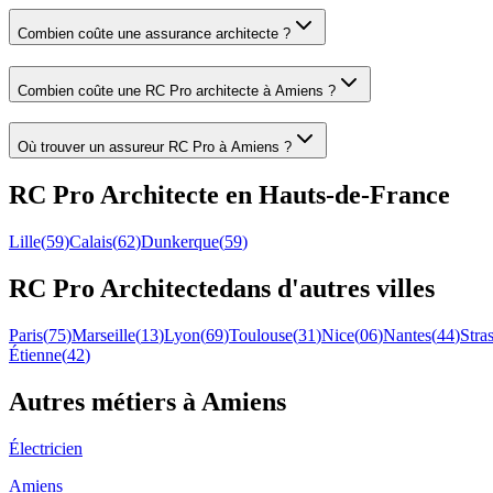
Combien coûte une assurance architecte ?
Combien coûte une RC Pro architecte à Amiens ?
Où trouver un assureur RC Pro à Amiens ?
RC Pro
Architecte
en
Hauts-de-France
Lille
(
59
)
Calais
(
62
)
Dunkerque
(
59
)
RC Pro
Architecte
dans d'autres villes
Paris
(
75
)
Marseille
(
13
)
Lyon
(
69
)
Toulouse
(
31
)
Nice
(
06
)
Nantes
(
44
)
Stra
Étienne
(
42
)
Autres métiers à
Amiens
Électricien
Amiens