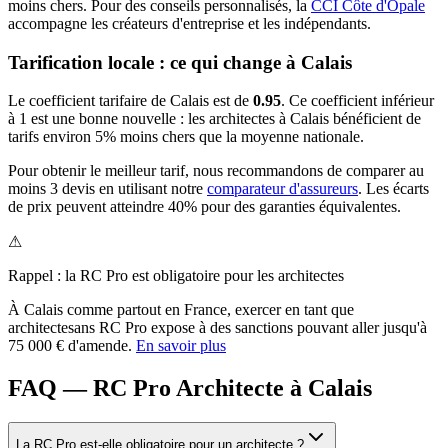
moins chers.
Pour des conseils personnalisés, la
CCI Côte d'Opale
accompagne les créateurs d'entreprise et les indépendants.
Tarification locale : ce qui change à
Calais
Le coefficient tarifaire de
Calais
est de
0.95
.
Ce coefficient inférieur
à 1 est une bonne nouvelle : les architectes à Calais bénéficient de
tarifs environ 5% moins chers que la moyenne nationale.
Pour obtenir le meilleur tarif, nous recommandons de comparer au
moins 3 devis en utilisant notre
comparateur d'assureurs
. Les écarts
de prix peuvent atteindre 40% pour des garanties équivalentes.
⚠
Rappel : la RC Pro est obligatoire pour les
architecte
s
À
Calais
comme partout en France, exercer en tant que
architecte
sans RC Pro expose à des sanctions pouvant aller jusqu'à
75 000 € d'amende.
En savoir plus
FAQ — RC Pro Architecte à Calais
La RC Pro est-elle obligatoire pour un architecte ?