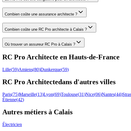
Combien coûte une assurance architecte ?
Combien coûte une RC Pro architecte à Calais ?
Où trouver un assureur RC Pro à Calais ?
RC Pro
Architecte
en
Hauts-de-France
Lille
(
59
)
Amiens
(
80
)
Dunkerque
(
59
)
RC Pro
Architecte
dans d'autres villes
Paris
(
75
)
Marseille
(
13
)
Lyon
(
69
)
Toulouse
(
31
)
Nice
(
06
)
Nantes
(
44
)
Stra
Étienne
(
42
)
Autres métiers à
Calais
Électricien