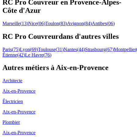
RC Pro
Couvreur
en
Provence-Alpes-
Côte d'Azur
Marseille
(
13
)
Nice
(
06
)
Toulon
(
83
)
Avignon
(
84
)
Antibes
(
06
)
RC Pro
Couvreur
dans d'autres villes
Paris
(
75
)
Lyon
(
69
)
Toulouse
(
31
)
Nantes
(
44
)
Strasbourg
(
67
)
Montpellier
Étienne
(
42
)
Le Havre
(
76
)
Autres métiers à
Aix-en-Provence
Architecte
Aix-en-Provence
Électricien
Aix-en-Provence
Plombier
Aix-en-Provence