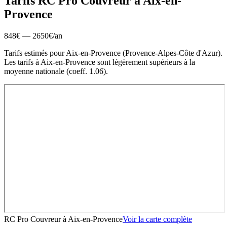
Tarifs RC Pro
Couvreur
à
Aix-en-
Provence
848
€ —
2650
€
/an
Tarifs estimés pour
Aix-en-Provence
(
Provence-Alpes-Côte d'Azur
).
Les tarifs à Aix-en-Provence sont légèrement supérieurs à la
moyenne nationale (coeff. 1.06).
RC Pro Couvreur
à
Aix-en-Provence
Voir la carte complète