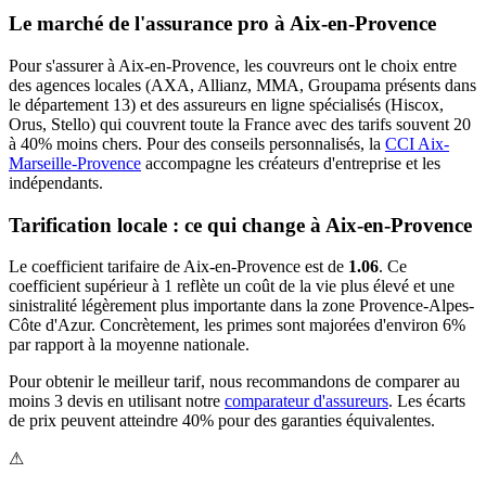
Le marché de l'assurance pro à
Aix-en-Provence
Pour s'assurer à
Aix-en-Provence
, les
couvreur
s ont le choix entre
des agences locales (AXA, Allianz, MMA, Groupama présents dans
le département
13
) et des assureurs en ligne spécialisés (Hiscox,
Orus, Stello) qui couvrent toute la France avec des tarifs souvent 20
à 40% moins chers.
Pour des conseils personnalisés, la
CCI Aix-
Marseille-Provence
accompagne les créateurs d'entreprise et les
indépendants.
Tarification locale : ce qui change à
Aix-en-Provence
Le coefficient tarifaire de
Aix-en-Provence
est de
1.06
.
Ce
coefficient supérieur à 1 reflète un coût de la vie plus élevé et une
sinistralité légèrement plus importante dans la zone Provence-Alpes-
Côte d'Azur. Concrètement, les primes sont majorées d'environ 6%
par rapport à la moyenne nationale.
Pour obtenir le meilleur tarif, nous recommandons de comparer au
moins 3 devis en utilisant notre
comparateur d'assureurs
. Les écarts
de prix peuvent atteindre 40% pour des garanties équivalentes.
⚠